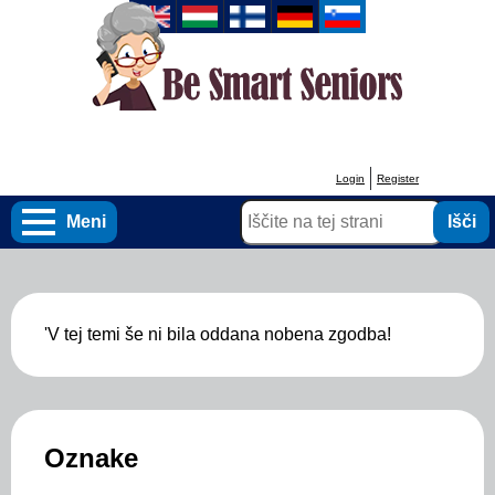
Skip
to
main
content
Login
Register
User
Išči
account
Meni
menu
'V tej temi še ni bila oddana nobena zgodba!
Oznake