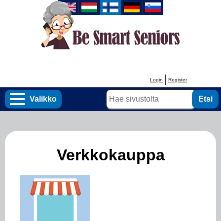
Hyppää
pääsisältöön
Login
Register
User
Etsi
account
Valikko
menu
Verkkokauppa