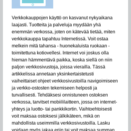
Verkkokauppojen käyttö on kasvanut nykyaikana
laajasti. Tuotteita ja palveluja myydään yhä
enemmän verkossa, joten on kätevää tietää, miten
verkkokauppa tapahtuu Internetissä. Voit ostaa
melkein mitä tahansa - huonekaluista ruokaan -
toimitettuna kotiovellesi. Internet voi joskus olla
hieman hämmentävä paikka, koska siellä on niin
paljon verkkosivustoja, joissa vierailla. Tässä
artikkelissa annetaan yksinkertaistetusti
vaiheittaiset ohjeet verkkosivustoilla navigoimiseen
ja verkko-ostosten tekemiseen helposti ja
turvallisesti. Tehdäksesi onnistuneen ostoksen
verkossa, tarvitset mobiililaitteen, jossa on internet-
yhteys ja luotto- tai pankkikortin. Vaihtoehtoisesti
voit maksaa ostoksesi jälkikäteen, mikä on
mahdollista useimmilla verkkosivustoilla. Lasku
voidaan myös jakaa eriin tai voit maksaa summan