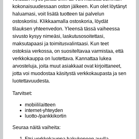
kokonaisuudessaan oston jälkeen. Kun olet löytänyt
haluamasi, voit lisätä tuotteen tai palvelun
ostoskoriisi. Klikkaamalla ostoskoria, löydät
tilauksen yhteenvedon. Yleensä tässä vaiheessa
sivusto kysyy nimeäsi, laskutusosoitettasi,
maksutapaasi ja toimitusvalintaasi. Kun teet
ostoksia verkossa, on suositeltavaa varmistaa, että
verkkokauppa on luotettava. Kannattaa lukea
arvosteluja, joita muut asiakkaat ovat kirjoittaneet,
jotta voi muodostaa käsitystä verkkokaupasta ja sen
luotettavuudesta.
Tarvitset:
mobiililaitteen
internet-yhteyden
luotto-/pankkikortin
Seuraa näitä vaiheita:
Etsi verkkokauppa hakukoneen avulla